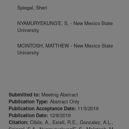
Spiegal, Sheri
NYAMURYEKUNG'E, S. - New Mexico State
University
MCINTOSH, MATTHEW - New Mexico State
University
Meeting Abstract
Submitted to:
Abstract Only
Publication Type:
11/5/2019
Publication Acceptance Date:
12/8/2019
Publication Date:
Cibils, A., Estell, R.E., Gonzalez, A.L.,
Citation:
Spiegal, S.A., Nyamuryekung'E, S., McIntosh, M.