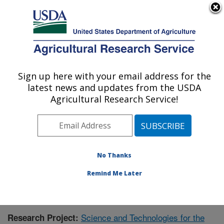
An official website of the United States government
Here's how you know
MENU
Agricultural Research Service
Sign up here with your email address for the
U.S. DEPARTMENT OF AGRICULTURE
latest news and updates from the USDA
Range Management Research: Las Cruces,
Agricultural Research Service!
NM
ARS Home
»
Plains Area
»
Las Cruces, New Mexico
»
Range Management Research
»
Research
»
Publications at this Location
» Publication #371572
No Thanks
Remind Me Later
Science and Technologies for the
Research Project: