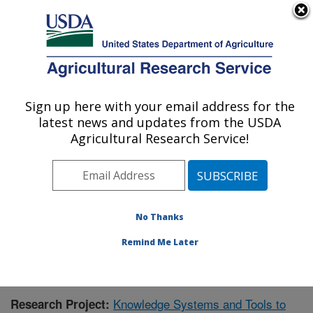
An official website of the United States government
Here's how you know
MENU
Agricultural Research Service
Sign up here with your email address for the
U.S. DEPARTMENT OF AGRICULTURE
latest news and updates from the USDA
Range Management Research: Las Cruces,
Agricultural Research Service!
NM
ARS Home
»
Plains Area
»
Las Cruces, New Mexico
»
Range Management Research
»
Research
»
Publications at this Location
» Publication #421917
No Thanks
Remind Me Later
Knowledge Systems and Tools to
Research Project: