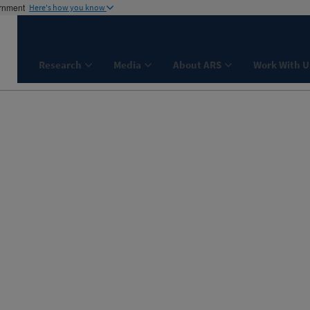
ernment
Here's how you know
Research
Media
About ARS
Work With U