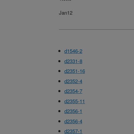
Jan12
d1546-2
d2331-8
d2351-16
d2352-4
d2354-7
d2355-11
d2356-1
d2356-4
d2357-1